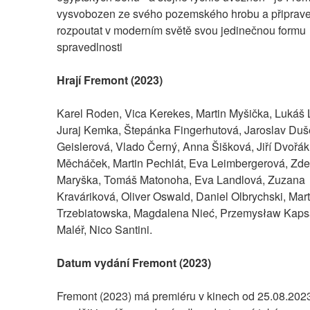
vysvobozen ze svého pozemského hrobu a připrave
rozpoutat v moderním světě svou jedinečnou formu 
spravedlnosti
Hrají Fremont (2023)
Karel Roden, Vica Kerekes, Martin Myšička, Lukáš L
Juraj Kemka, Štepánka Fingerhutová, Jaroslav Duše
Geislerová, Vlado Černý, Anna Šišková, Jiří Dvořák
Měcháček, Martin Pechlát, Eva Leimbergerová, Zde
Maryška, Tomáš Matonoha, Eva Landlová, Zuzana 
Kraváriková, Oliver Oswald, Daniel Olbrychski, Ma
Trzebiatowska, Magdalena Nieć, Przemysław Kapsa
Maléř, Nico Santini.
Datum vydání Fremont (2023)
Fremont (2023) má premiéru v kinech od 25.08.2023