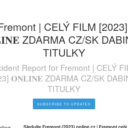
Fremont | CELÝ FILM [2023] 
𝐋𝐈𝐍𝐄 ZDARMA CZ/SK DABIN
TITULKY
cident Report for
Fremont | CELÝ F
23] 𝐎𝐍𝐋𝐈𝐍𝐄 ZDARMA CZ/SK DABI
TITULKY
SUBSCRIBE TO UPDATES
ating
Sledujte Fremont (2023) online cz | Fremont celý f