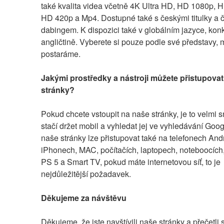
také kvalita videa včetně 4K Ultra HD, HD 1080p, H
HD 420p a Mp4. Dostupné také s českými titulky a 
dabingem. K dispozici také v globálním jazyce, konk
angličtině. Vyberete si pouze podle své představy, m
postaráme.
Jakými prostředky a nástroji můžete přistupovat
stránky?
Pokud chcete vstoupit na naše stránky, je to velmi s
stačí držet mobil a vyhledat jej ve vyhledávání Goog
naše stránky lze přistupovat také na telefonech Andr
iPhonech, MAC, počítačích, laptopech, noteboocích,
PS 5 a Smart TV, pokud máte internetovou síť, to je 
nejdůležitější požadavek.
Děkujeme za návštěvu
Děkujeme, že jste navštívili naše stránky a přečetli s