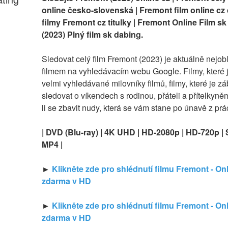
online česko-slovenská | Fremont film online cz d
filmy Fremont cz titulky | Fremont Online Film sk 
(2023) Plný film sk dabing.
Sledovat celý film Fremont (2023) je aktuálně nejobl
filmem na vyhledávacím webu Google. Filmy, které 
velmi vyhledávané milovníky filmů, filmy, které je zá
sledovat o víkendech s rodinou, přáteli a přítelkyně
li se zbavit nudy, která se vám stane po únavě z prá
| DVD (Blu-ray) | 4K UHD | HD-2080p | HD-720p | 
MP4 |
► 
Klikněte zde pro shlédnutí filmu Fremont - Onl
zdarma v HD
► 
Klikněte zde pro shlédnutí filmu Fremont - Onl
zdarma v HD