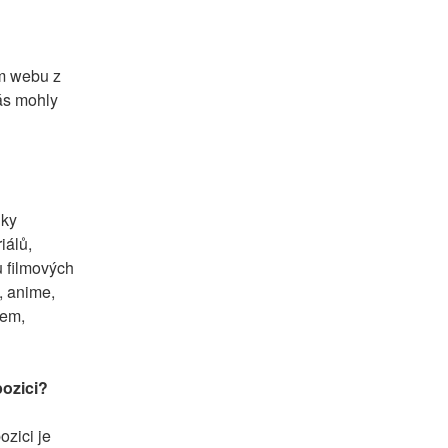
m webu z 
ás mohly 
ky 
álů, 
 filmových 
, anime, 
em, 
pozici?
zici je 