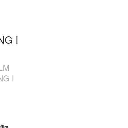
G I 
ILM
NG I
ilm 