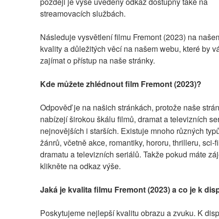
později je výše uvedený odkaz dostupný také na 
streamovacích službách.
Následuje vysvětlení filmu Fremont (2023) na naše
kvality a důležitých věcí na našem webu, které by v
zajímat o přístup na naše stránky.
Kde můžete zhlédnout film Fremont (2023)?
Odpověď je na našich stránkách, protože naše strán
nabízejí širokou škálu filmů, dramat a televizních seri
nejnovějších i starších. Existuje mnoho různých typů
žánrů, včetně akce, romantiky, hororu, thrilleru, sci-fi
dramatu a televizních seriálů. Takže pokud máte záj
klikněte na odkaz výše.
Jaká je kvalita filmu Fremont (2023) a co je k dis
Poskytujeme nejlepší kvalitu obrazu a zvuku. K dispo