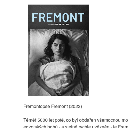
Fremontopse Fremont (2023)
Téměř 5000 let poté, co byl obdařen všemocnou moc
egyptských bohů - a stejně rychle uvězněn - je Fremo