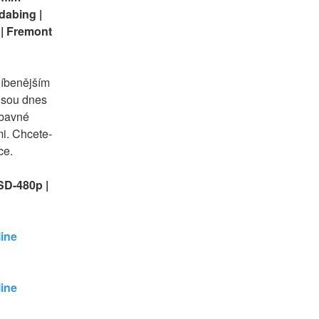
abing | 
| Fremont 
íbenějším 
jsou dnes 
bavné 
mi. Chcete-
ce.
SD-480p | 
ine 
ine 