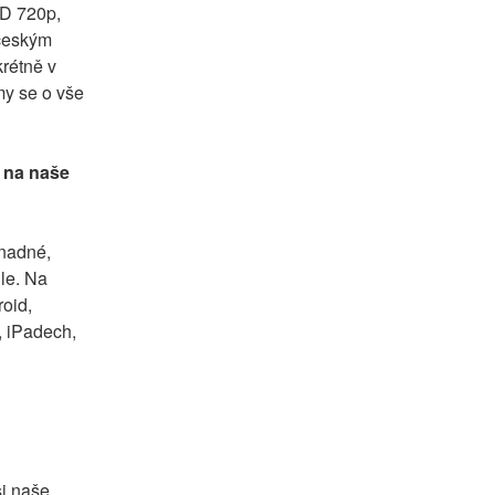
D 720p, 
českým 
rétně v 
y se o vše 
 na naše 
nadné, 
le. Na 
oid, 
 iPadech, 
i naše 