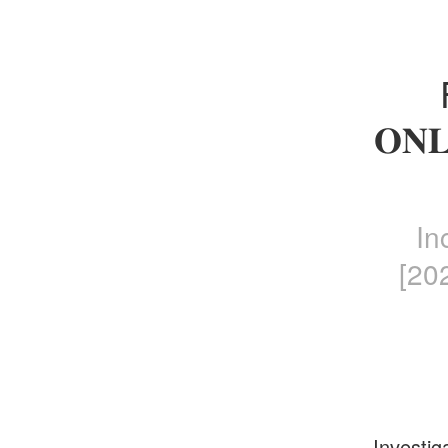
𝐎𝐍
In
[20
Investig