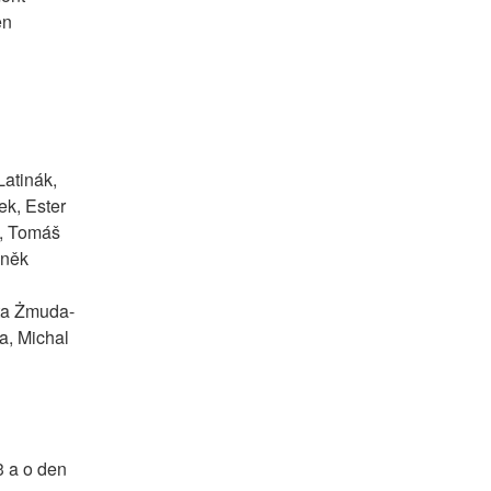
n 
atinák, 
k, Ester 
, Tomáš 
něk 
rta Żmuda-
, Michal 
 a o den 